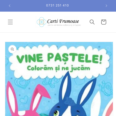
Salt la
0731 251 410
conținut
Coș
Salt la
informațiile
despre
produs