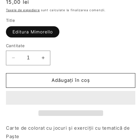
Preț
15,00 lei
obișnuit
Taxele de expediere
sunt calculate la finalizarea comenzii.
Title
Editura Mimorello
Cantitate
Reduceți
Creșteți
cantitatea
cantitatea
pentru
pentru
Vine
Vine
Adăugați în coș
Paştele!
Paştele!
Colorăm
Colorăm
şi
şi
ne
ne
jucăm
jucăm
Carte de colorat cu jocuri și exerciții cu tematică de
Paşte