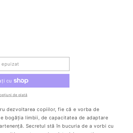
ta
t
onibilă
 epuizat
opțiuni de plată
tru dezvoltarea copiilor, fie că e vorba de
 de bogăția limbii, de capacitatea de adaptare
rtenență. Secretul stă în bucuria de a vorbi cu