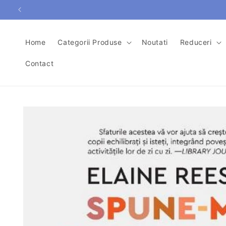
Salt la
conținut
Home
Categorii Produse
Noutati
Reduceri
Contact
Salt la
informațiile
despre
produs