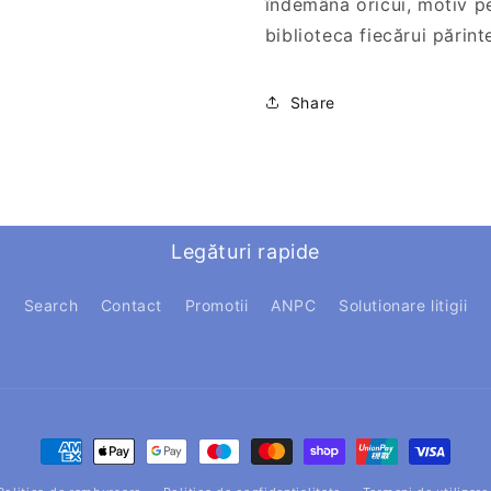
îndemâna oricui, motiv pe
biblioteca fiecărui părint
Share
Legături rapide
Search
Contact
Promotii
ANPC
Solutionare litigii
Metode
de