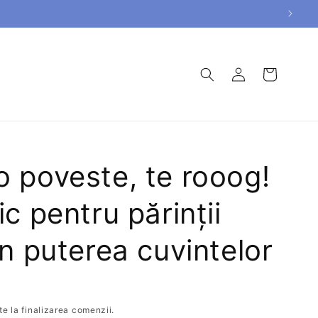
Conectați-
Coș
vă
 poveste, te rooog!
c pentru părinții
în puterea cuvintelor
e la finalizarea comenzii.