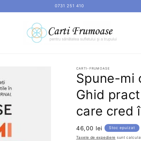
0731 251 410
CARTI-FRUMOASE
Spune-mi o
Ghid practi
care cred 
Preț
46,00 lei
Stoc epuizat
obișnuit
Taxele de expediere
sunt calculat