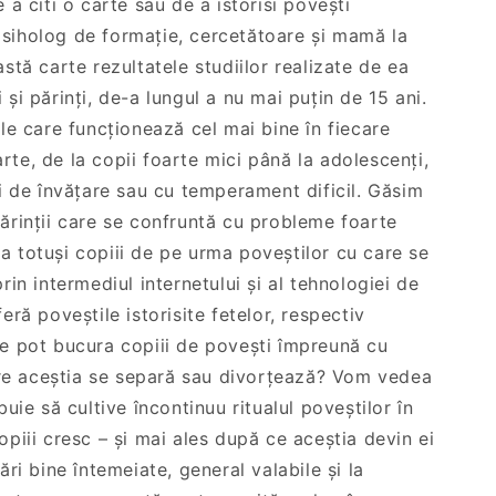
e a citi o carte sau de a istorisi povești
psiholog de formație, cercetătoare și mamă la
astă carte rezultatele studiilor realizate de ea
 și părinți, de-a lungul a nu mai puțin de 15 ani.
ile care funcționează cel mai bine în fiecare
rte, de la copii foarte mici până la adolescenți,
eri de învățare sau cu temperament dificil. Găsim
părinții care se confruntă cu probleme foarte
a totuși copiii de pe urma poveștilor cu care se
prin intermediul internetului și al tehnologiei de
feră poveștile istorisite fetelor, respectiv
se pot bucura copiii de povești împreună cu
 care aceștia se separă sau divorțează? Vom vedea
buie să cultive încontinuu ritualul poveștilor în
opiii cresc – și mai ales după ce aceștia devin ei
mări bine întemeiate, general valabile și la