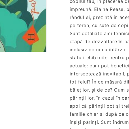
copilul tău, în plăcerea d
în
în
împreună. Elaine Reese, 
puterea
puterea
rândul ei, prezintă în ace
cuvintelor
cuvintelor
pe teren, cu sute de copii
Sunt detaliate aici tehnic
etapă de dezvoltare în pa
inclusiv copii cu întârzi
sfaturi chibzuite pentru 
actuale: cum pot benefici
intersectează inevitabil, 
tot felul? În ce măsură di
băieților, și de ce? Cum 
părinții lor, în cazul în
apoi că părinții pot și tre
familie chiar și după ce c
înșiși părinți. Sunt îndru