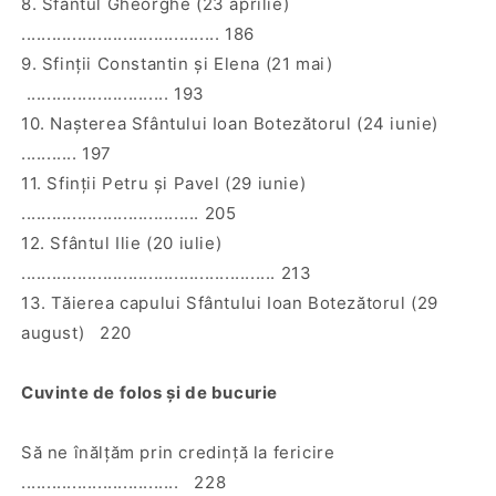
8. Sfântul Gheorghe (23 aprilie)
....................................... 186
9. Sfinţii Constantin şi Elena (21 mai)
............................ 193
10. Naşterea Sfântului Ioan Botezătorul (24 iunie)
........... 197
11. Sfinţii Petru şi Pavel (29 iunie)
................................... 205
12. Sfântul Ilie (20 iulie)
.................................................. 213
13. Tăierea capului Sfântului Ioan Botezătorul (29
august) 220
Cuvinte de folos şi de bucurie
Să ne înălţăm prin credinţă la fericire
............................... 228