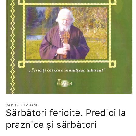
Deschide
conținutul
media
CARTI-FRUMOASE
Sărbători fericite. Predici la
1
într-
o
praznice și sărbători
fereastră
modală