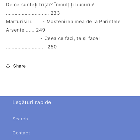
De ce sunteţi trişti? Înmulţiţi bucuria!
.............................. 233
Mărturisiri: - Moştenirea mea de la Părintele
Arsenie ...... 249
- Ceea ce faci, te şi face!
.......................... 250
Share
Legături rapide
Search
Contact