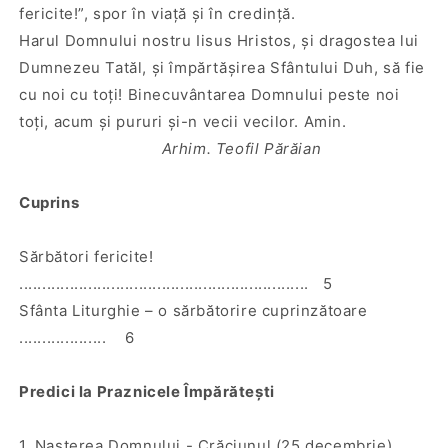
fericite!”, spor în viaţă şi în credinţă.
Harul Domnului nostru Iisus Hristos, şi dragostea lui
Dumnezeu Tatăl, şi împărtăşirea Sfântului Duh, să fie
cu noi cu toţi! Binecuvântarea Domnului peste noi
toţi, acum şi pururi şi-n vecii vecilor. Amin.
Arhim. Teofil Părăian
Cuprins
Sărbători fericite!
............................................................... 5
Sfânta Liturghie – o sărbătorire cuprinzătoare
................... 6
Predici la Praznicele Împărăteşti
1. Naşterea Domnului - Crăciunul (25 decembrie)