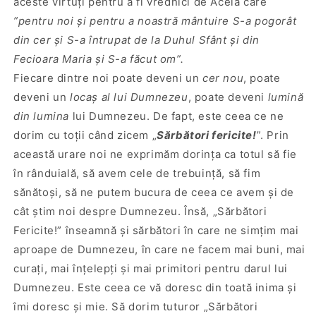
aceste virtuţi pentru a fi vrednici de Acela care
”pentru noi şi pentru a noastră mântuire S-a
pogorât
din cer şi S-a întrupat de la Duhul Sfânt şi din
Fecioara Maria şi S-a făcut om”.
Fiecare dintre noi poate deveni un
cer nou
, poate
deveni un
locaş al lui Dumnezeu
, poate deveni
lumină
din lumina
lui Dumnezeu. De fapt, este ceea ce ne
dorim cu toţii când zicem „
Sărbători fericite!
”. Prin
această urare noi ne exprimăm dorinţa ca totul să fie
în rânduială, să avem cele de trebuinţă, să fim
sănătoşi, să ne putem bucura de ceea ce avem şi de
cât ştim noi despre Dumnezeu. Însă, „Sărbători
Fericite!” înseamnă şi sărbători în care ne simţim mai
aproape de Dumnezeu, în care ne facem mai buni, mai
curaţi, mai înţelepţi şi mai primitori pentru darul lui
Dumnezeu. Este ceea ce vă doresc din toată inima şi
îmi doresc şi mie. Să dorim tuturor „Sărbători