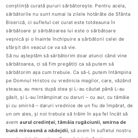
conştiinţă curată pururi sărbătoreşte. Pentru acela,
sărbătorile nu sunt numai la zilele hotărâte de Sfânta
Biserică, ci sufletul cel curat este totdeauna în
sărbătoare şi sărbătoarea lui este o sărbătoare
veşnică şi o înainte închipuire a sărbătorii celei de
sfârşit din veacul ce va să vie.
Să nu aşteptăm să sărbătorim doar atunci când vine
sărbătoarea, ci să fim pregătiţi ca să putem să
sărbătorim aşa cum trebuie. Ca să-L putem întâmpina
pe Domnul Hristos cu vrednicia magilor, care, văzând
steaua, au mers după stea şi L-au căutat până L-au
găsit, şi L-au întâmpinat cu daruri – cu aur, cu tămâie
şi cu smirnă – daruri vrednice de un fiu de împărat, de
un om ales, şi noi trebuie să trăim în aşa fel încât să
avem
aurul credinţei, tămâia rugăciunii, smirna de
bună mireasmă a nădejdii,
să avem în sufletul nostru