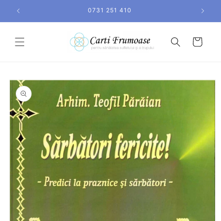
Salt la
0731 251 410
conținut
Coș
Salt la
informațiile
despre
produs