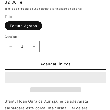
Preț
32,00 lei
obișnuit
Taxele de expediere
sunt calculate la finalizarea comenzii.
Title
Editura Agaton
Cantitate
Reduceți
Creșteți
cantitatea
cantitatea
pentru
pentru
Sărbători
Sărbători
Adăugați în coș
fericite.
fericite.
Predici
Predici
la
la
praznice
praznice
și
și
sărbători
sărbători
Sfântul Ioan Gură de Aur spune că adevărata
sărbătoare este conştiinţa curată. Cel ce are