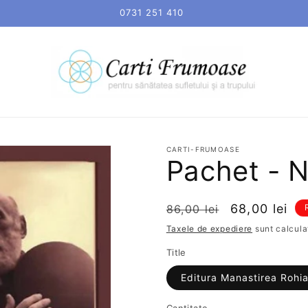
0731 251 410
CARTI-FRUMOASE
Pachet - N
Preț
Preț
68,00 lei
86,00 lei
obișnuit
redus
Taxele de expediere
sunt calculat
Title
Editura Manastirea Rohi