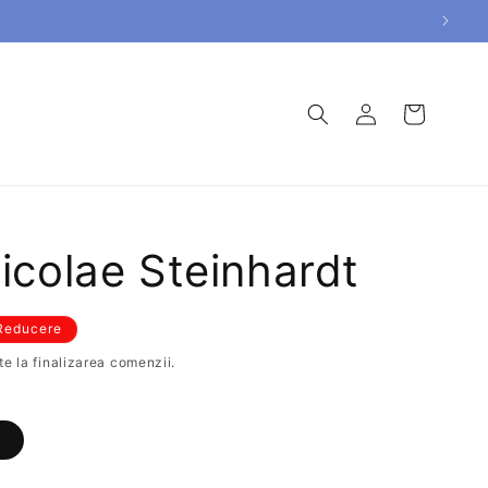
Conectați-
Coș
vă
icolae Steinhardt
Reducere
e la finalizarea comenzii.
a