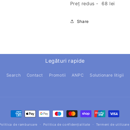
Preț redus - 68 lei
Share
Legături rapide
Search
Contact
Promotii
ANPC
Solutionare litigii
Metode
de
Politica de rambursare
Politica de confidențialitate
Termeni de utilizare