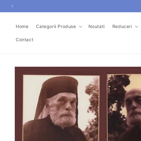
Salt la
conținut
Home
Categorii Produse
Noutati
Reduceri
Contact
Salt la
informațiile
despre
produs