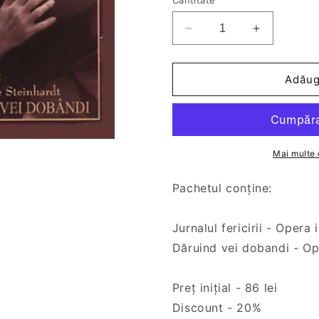
Cantitate
Reduceți
Creșteți
cantitatea
cantitatea
pentru
pentru
Pachet
Pachet
Adăug
-
-
Nicolae
Nicolae
Steinhardt
Steinhardt
Mai multe 
Pachetul conține:
Jurnalul fericirii - Opera 
Dăruind vei dobandi - Ope
Preț inițial - 86 lei
Discount - 20%